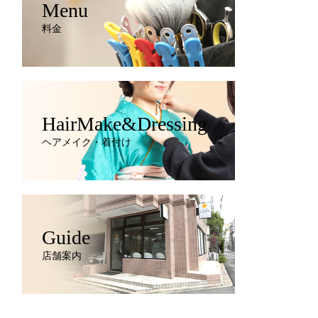
Menu
料金
HairMake&Dressing
ヘアメイク・着付け
Guide
店舗案内