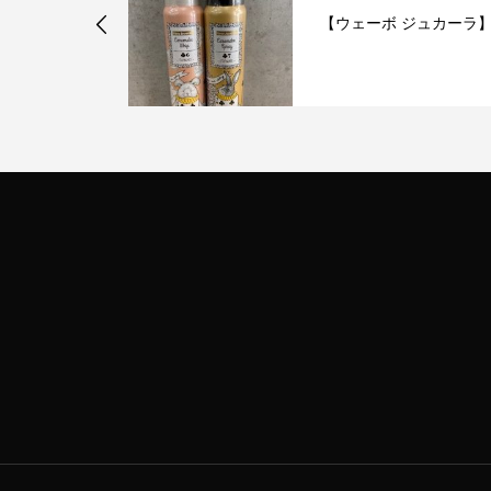
ィア】
【ウェーボ ジュカーラ