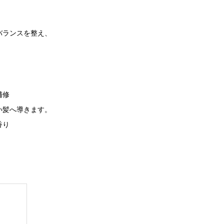
バランスを整え、
補修
い髪へ導きます。
香り