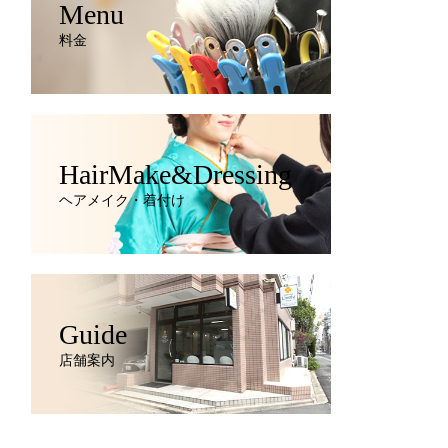
Menu
料金
HairMake&Dressing
ヘアメイク・着付け
Guide
店舗案内