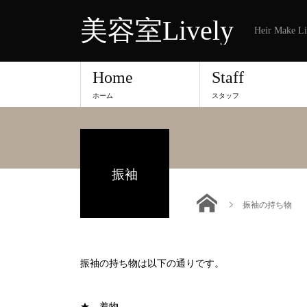
美容室Lively
Heir Make Li
Home
Staff
ホーム
スタッフ
振袖
振袖の持ち物
振袖の持ち物は以下の通りです。
★ 着物