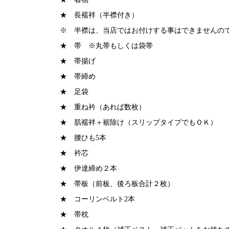
★ 長襦袢（半襟付き）
※ 半襟は、当店ではお付けする事はできませんの
★ 帯 ※丸帯もしくは袋帯
★ 帯揚げ
★ 帯締め
★ 足袋
★ 重ね衿（あれば数枚）
★ 肌襦袢＋裾除け（スリップタイプでもＯＫ）
★ 腰ひも5本
★ 衿芯
★ 伊達締め２本
★ 帯板（前板、後ろ板合計２枚）
★ コーリンベルト2本
★ 帯枕