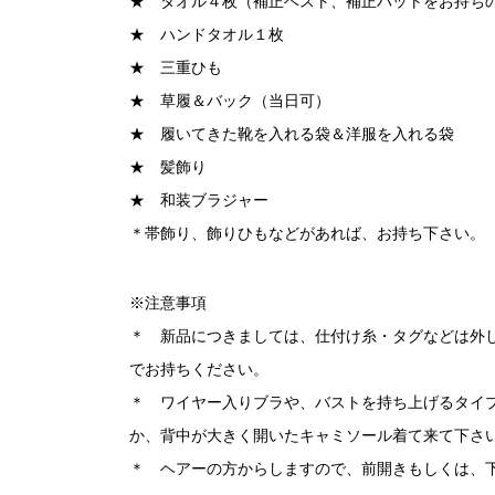
★ タオル４枚（補正ベスト、補正パットをお持ち
★ ハンドタオル１枚
★ 三重ひも
★ 草履＆バック（当日可）
★ 履いてきた靴を入れる袋＆洋服を入れる袋
★ 髪飾り
★ 和装ブラジャー
＊帯飾り、飾りひもなどがあれば、お持ち下さい。
※注意事項
＊ 新品につきましては、仕付け糸・タグなどは外
でお持ちください。
＊ ワイヤー入りブラや、バストを持ち上げるタイ
か、背中が大きく開いたキャミソール着て来て下さ
＊ ヘアーの方からしますので、前開きもしくは、