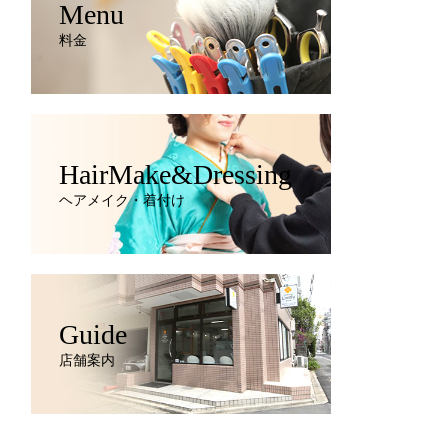
Menu
料金
HairMake&Dressing
ヘアメイク・着付け
Guide
店舗案内