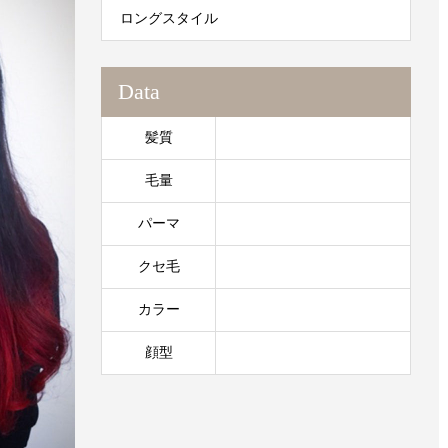
ロングスタイル
Data
髪質
毛量
パーマ
クセ毛
カラー
顔型