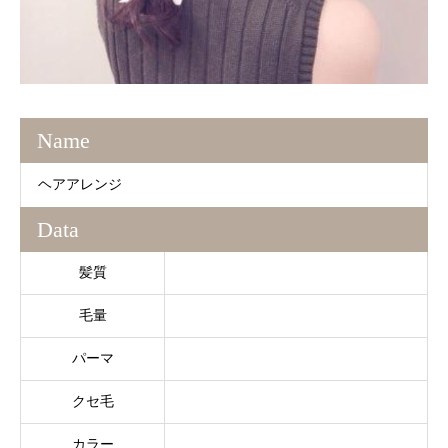
Name
ヘアアレンジ
Data
髪質
毛量
パーマ
クセ毛
カラー