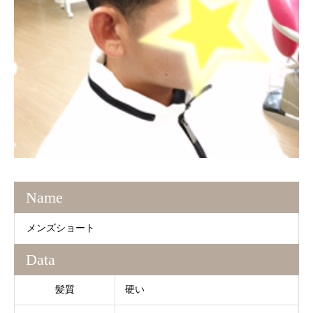
Name
メンズショート
Data
髪質
硬い