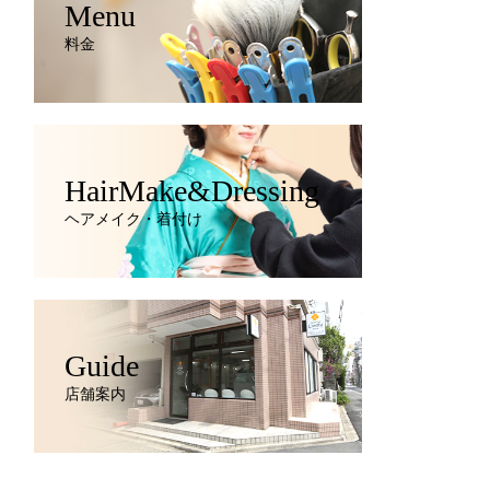
Menu
料金
HairMake&Dressing
ヘアメイク・着付け
Guide
店舗案内