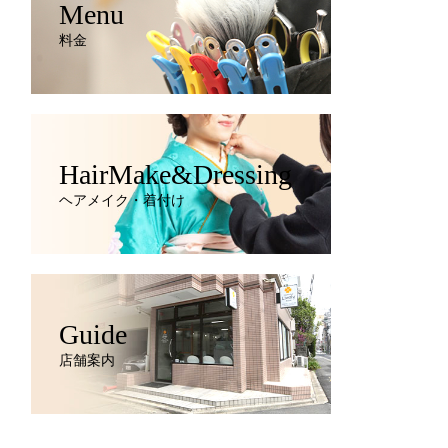
Menu
料金
HairMake&Dressing
ヘアメイク・着付け
Guide
店舗案内