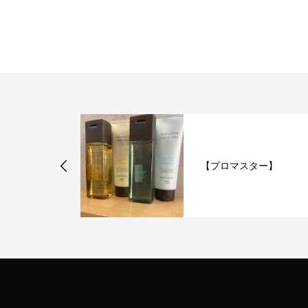
】
【プロマスター】